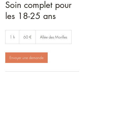
Soin complet pour
les 18-25 ans
60
euros
1 h
1
60 €
Allée des Morilles
Envoyer une demande
Coordonnées
6 Allée des Morilles, La Chapelle-sur-Erdre,
France
07 83 82 24 89
helenevrignaudenergeticienne@gmail.com